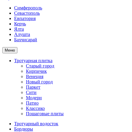
Симферополь
Севастополь
Евпатория
Керчь
Ялта
Алушта
Бахчисарай
Меню
Тротуарная плитка
Старый город
Кирпичик
Венеция
Новый город
Паркет
Сити
Модерн
Патио
Классико
Пошаговые плиты
Тротуарный водосток
Бордюры