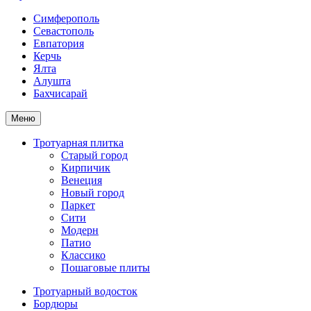
Симферополь
Севастополь
Евпатория
Керчь
Ялта
Алушта
Бахчисарай
Меню
Тротуарная плитка
Старый город
Кирпичик
Венеция
Новый город
Паркет
Сити
Модерн
Патио
Классико
Пошаговые плиты
Тротуарный водосток
Бордюры