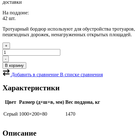
доставки
На поддоне:
42 шт.
Тротуарный бордюр используют для обустройства тротуаров,
пешеходных дорожек, ненагруженных открытых площадей.
+
Количество
товара
-
Бордюр
В корзину
тротуарный
80
Добавить в сравнение
В списке сравнения
серый
Характеристики
Цвет
Размер (д×ш×в, мм)
Вес поддона, кг
Серый
1000×200×80
1470
Описание