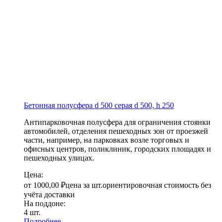
Бетонная полусфера d 500 серая
d 500, h 250
Антипарковочная полусфера для ограничения стоянки
автомобилей, отделения пешеходных зон от проезжей
части, например, на парковках возле торговых и
офисных центров, поликлиник, городских площадях и
пешеходных улицах.
Цена:
от
1000,00
₽
цена за шт.
ориентировочная стоимость без
учёта доставки
На поддоне:
4 шт.
Подробнее