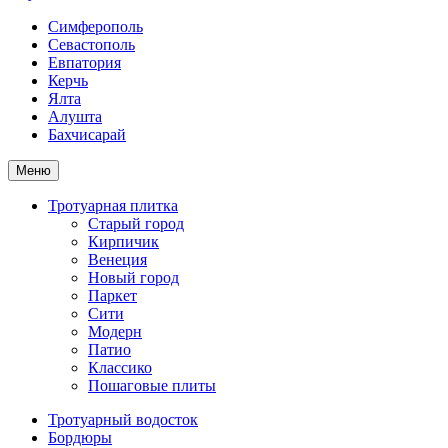
Симферополь
Севастополь
Евпатория
Керчь
Ялта
Алушта
Бахчисарай
Меню
Тротуарная плитка
Старый город
Кирпичик
Венеция
Новый город
Паркет
Сити
Модерн
Патио
Классико
Пошаговые плиты
Тротуарный водосток
Бордюры