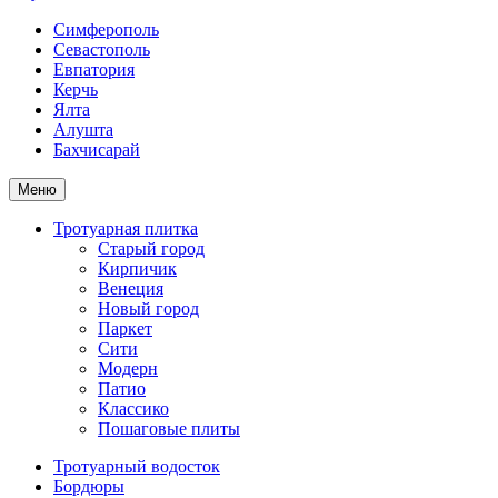
Симферополь
Севастополь
Евпатория
Керчь
Ялта
Алушта
Бахчисарай
Меню
Тротуарная плитка
Старый город
Кирпичик
Венеция
Новый город
Паркет
Сити
Модерн
Патио
Классико
Пошаговые плиты
Тротуарный водосток
Бордюры