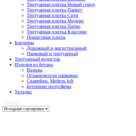
Тротуарная плитка Новый город
Тротуарная плитка Паркет
Тротуарная плитка Сити
Тротуарная плитка Модерн
Тротуарная плитка Патио
Тротуарная плитка Классико
Пошаговые плиты
Бордюры
Дорожный и магистральный
Парковый и тротуарный
Тротуарный водосток
Изделия из бетона
Вазоны
Ограничители парковки
Скамейки. Мебель loft
Бетонные полусферы
Укладка
Фильтр