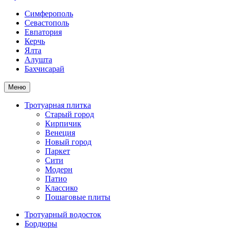
Симферополь
Севастополь
Евпатория
Керчь
Ялта
Алушта
Бахчисарай
Меню
Тротуарная плитка
Старый город
Кирпичик
Венеция
Новый город
Паркет
Сити
Модерн
Патио
Классико
Пошаговые плиты
Тротуарный водосток
Бордюры