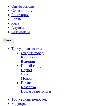
Симферополь
Севастополь
Евпатория
Керчь
Ялта
Алушта
Бахчисарай
Меню
Тротуарная плитка
Старый город
Кирпичик
Венеция
Новый город
Паркет
Сити
Модерн
Патио
Классико
Пошаговые плиты
Тротуарный водосток
Бордюры