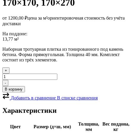
170×170, 170×270
от
1200,00
₽
цена за м²
ориентировочная стоимость без учёта
доставки
На поддоне:
13,77 м²
Наборная тротуарная плитка из тонированного под камень
бетона. Форма прямоугольная. Толщина 40 мм. Комплект
состоит из трёх элементов.
+
Количество
товара
-
Тротуарная
В корзину
плитка
Венеция
Добавить в сравнение
В списке сравнения
микс
бежевый
Характеристики
Толщина,
Вес поддона,
Цвет
Размер (д×ш, мм)
мм
кг