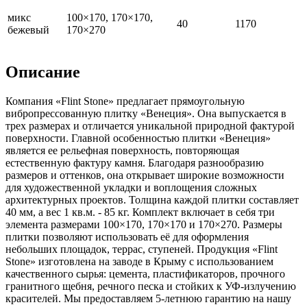
микс
100×170, 170×170,
40
1170
бежевый
170×270
Описание
Компания «Flint Stone» предлагает прямоугольную
вибропрессованную плитку «Венеция». Она выпускается в
трех размерах и отличается уникальной природной фактурой
поверхности. Главной особенностью плитки «Венеция»
является ее рельефная поверхность, повторяющая
естественную фактуру камня. Благодаря разнообразию
размеров и оттенков, она открывает широкие возможности
для художественной укладки и воплощения сложных
архитектурных проектов. Толщина каждой плитки составляет
40 мм, а вес 1 кв.м. - 85 кг. Комплект включает в себя три
элемента размерами 100×170, 170×170 и 170×270. Размеры
плитки позволяют использовать её для оформления
небольших площадок, террас, ступеней. Продукция «Flint
Stone» изготовлена на заводе в Крыму с использованием
качественного сырья: цемента, пластификаторов, прочного
гранитного щебня, речного песка и стойких к УФ-излучению
красителей. Мы предоставляем 5-летнюю гарантию на нашу