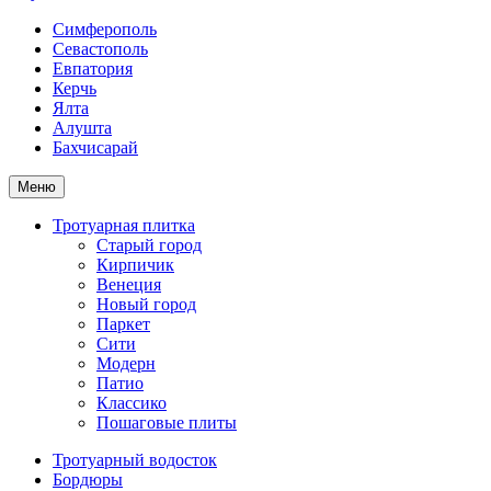
Симферополь
Севастополь
Евпатория
Керчь
Ялта
Алушта
Бахчисарай
Меню
Тротуарная плитка
Старый город
Кирпичик
Венеция
Новый город
Паркет
Сити
Модерн
Патио
Классико
Пошаговые плиты
Тротуарный водосток
Бордюры